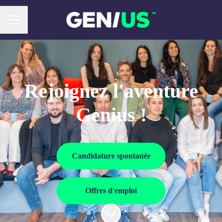
Menu carrière
Rejoignez l'aventure
Genius !
Candidature spontanée
Offres d'emploi
Faire défiler jusqu'au contenu