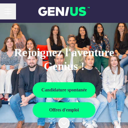
Menu carrière
Rejoignez l'aventure
Genius !
Candidature spontanée
Offres d'emploi
Faire défiler jusqu'au contenu